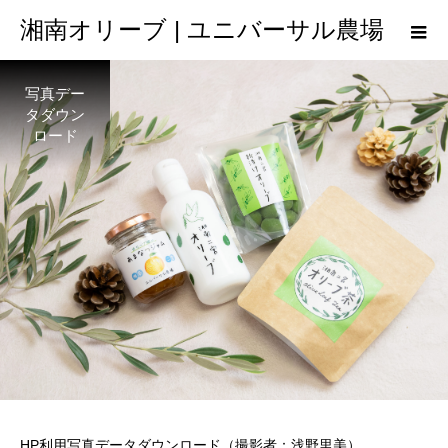
湘南オリーブ | ユニバーサル農場
写真デー
タダウン
ロード
HP利用写真データダウンロード（撮影者：浅野里美）